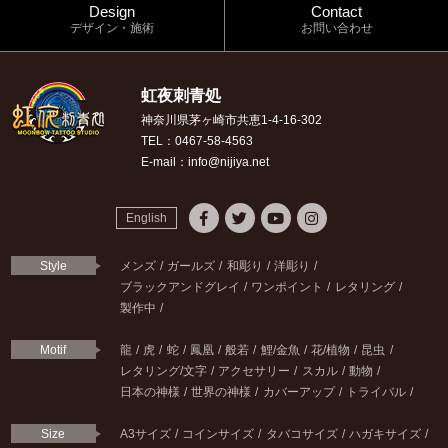
Design
Contact
デザイン・施術
お問い合わせ
虹夜刺青処
神奈川県茅ヶ崎市共恵1-4-16-302
TEL：0467-58-4563
E-mail：info@nijiya.net
English
Style
メンズ
ガールズ
和彫り
洋彫り
ブラックアンドグレイ
ワンポイント
レタリング
製作中
Motif
龍
虎
蛇
鳳凰
般若
鯉/金魚
花/植物
昆虫
レタリング/文字
アクセサリー
スカル
動物
日本の神様
世界の神様
カバーアップ
トライバル
Size
A3サイズ
コインサイズ
タバコサイズ
ハガキサイズ