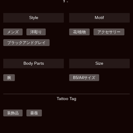
す。
Style
Motif
メンズ
洋彫り
花/植物
アクセサリー
ブラックアンドグレイ
Body Parts
Size
腕
B5/A4サイズ
Tattoo Tag
装飾品
薔薇