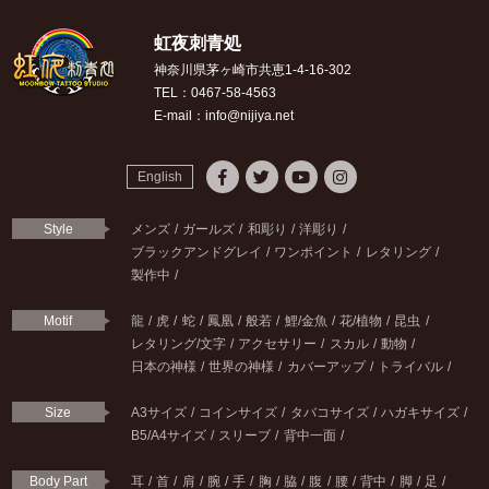
虹夜刺青処
神奈川県茅ヶ崎市共恵1-4-16-302
TEL：0467-58-4563
E-mail：info@nijiya.net
English
Style
メンズ
ガールズ
和彫り
洋彫り
ブラックアンドグレイ
ワンポイント
レタリング
製作中
Motif
龍
虎
蛇
鳳凰
般若
鯉/金魚
花/植物
昆虫
レタリング/文字
アクセサリー
スカル
動物
日本の神様
世界の神様
カバーアップ
トライバル
Size
A3サイズ
コインサイズ
タバコサイズ
ハガキサイズ
B5/A4サイズ
スリーブ
背中一面
Body Part
耳
首
肩
腕
手
胸
脇
腹
腰
背中
脚
足