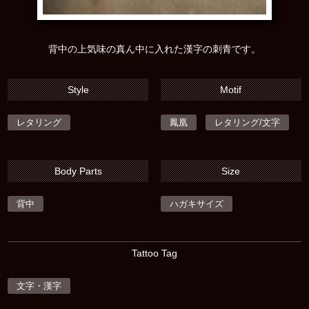
背中の上気味の真ん中に入れた漢字の刺青です。
Style
Motif
レタリング
鳳凰
レタリング/文字
Body Parts
Size
背中
ハガキサイズ
Tattoo Tag
文字・漢字