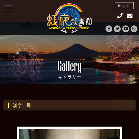
English
toggle
navigation
ギャラリー
漢字 鳳