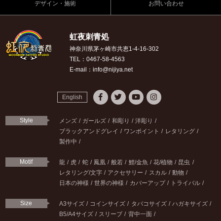
デザイン・施術
お問い合わせ
虹夜刺青処
神奈川県茅ヶ崎市共恵1-4-16-302
TEL：0467-58-4563
E-mail：info@nijiya.net
English
Style
メンズ
ガールズ
和彫り
洋彫り
ブラックアンドグレイ
ワンポイント
レタリング
製作中
Motif
龍
虎
蛇
鳳凰
般若
鯉/金魚
花/植物
昆虫
レタリング/文字
アクセサリー
スカル
動物
日本の神様
世界の神様
カバーアップ
トライバル
Size
A3サイズ
コインサイズ
タバコサイズ
ハガキサイズ
B5/A4サイズ
スリーブ
背中一面