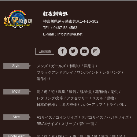
虹夜刺青処
神奈川県茅ヶ崎市共恵1-4-16-302
TEL：0467-58-4563
E-mail：info@nijiya.net
English
Style
メンズ
ガールズ
和彫り
洋彫り
ブラックアンドグレイ
ワンポイント
レタリング
製作中
Motif
龍
虎
蛇
鳳凰
般若
鯉/金魚
花/植物
昆虫
レタリング/文字
アクセサリー
スカル
動物
日本の神様
世界の神様
カバーアップ
トライバル
Size
A3サイズ
コインサイズ
タバコサイズ
ハガキサイズ
B5/A4サイズ
スリーブ
背中一面
Body Part
耳
首
肩
腕
手
胸
脇
腹
腰
背中
脚
足