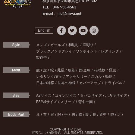
神奈川県茅ヶ崎市共恵1-4-16-302
TEL：0467-58-4563
E-mail：info@nijiya.net
English
Style
メンズ
ガールズ
和彫り
洋彫り
ブラックアンドグレイ
ワンポイント
レタリング
製作中
Motif
龍
虎
蛇
鳳凰
般若
鯉/金魚
花/植物
昆虫
レタリング/文字
アクセサリー
スカル
動物
日本の神様
世界の神様
カバーアップ
トライバル
Size
A3サイズ
コインサイズ
タバコサイズ
ハガキサイズ
B5/A4サイズ
スリーブ
背中一面
Body Part
耳
首
肩
腕
手
胸
脇
腹
腰
背中
脚
足
COPYRIGHT © 2026.
虹夜(にじや)刺青処 ALL RIGHTS RESERVED.