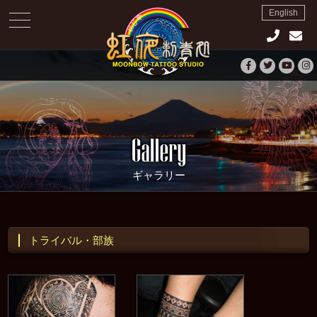
English
toggle
navigation
ギャラリー
トライバル・部族