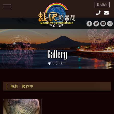
English
toggle
navigation
ギャラリー
般若・製作中